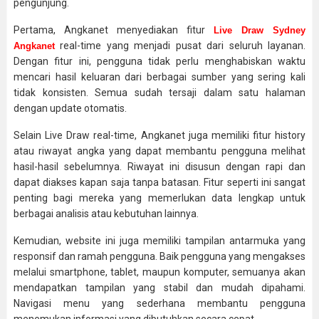
pengunjung.
Pertama, Angkanet menyediakan fitur
Live Draw Sydney
real-time yang menjadi pusat dari seluruh layanan.
Angkanet
Dengan fitur ini, pengguna tidak perlu menghabiskan waktu
mencari hasil keluaran dari berbagai sumber yang sering kali
tidak konsisten. Semua sudah tersaji dalam satu halaman
dengan update otomatis.
Selain Live Draw real-time, Angkanet juga memiliki fitur history
atau riwayat angka yang dapat membantu pengguna melihat
hasil-hasil sebelumnya. Riwayat ini disusun dengan rapi dan
dapat diakses kapan saja tanpa batasan. Fitur seperti ini sangat
penting bagi mereka yang memerlukan data lengkap untuk
berbagai analisis atau kebutuhan lainnya.
Kemudian, website ini juga memiliki tampilan antarmuka yang
responsif dan ramah pengguna. Baik pengguna yang mengakses
melalui smartphone, tablet, maupun komputer, semuanya akan
mendapatkan tampilan yang stabil dan mudah dipahami.
Navigasi menu yang sederhana membantu pengguna
menemukan informasi yang dibutuhkan secara cepat.