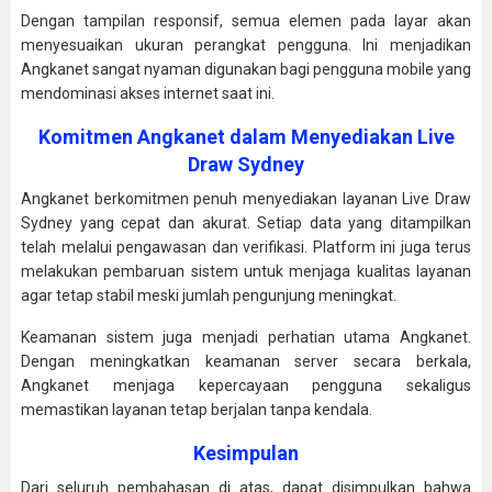
Dengan tampilan responsif, semua elemen pada layar akan
menyesuaikan ukuran perangkat pengguna. Ini menjadikan
Angkanet sangat nyaman digunakan bagi pengguna mobile yang
mendominasi akses internet saat ini.
Komitmen Angkanet dalam Menyediakan Live
Draw Sydney
Angkanet berkomitmen penuh menyediakan layanan Live Draw
Sydney yang cepat dan akurat. Setiap data yang ditampilkan
telah melalui pengawasan dan verifikasi. Platform ini juga terus
melakukan pembaruan sistem untuk menjaga kualitas layanan
agar tetap stabil meski jumlah pengunjung meningkat.
Keamanan sistem juga menjadi perhatian utama Angkanet.
Dengan meningkatkan keamanan server secara berkala,
Angkanet menjaga kepercayaan pengguna sekaligus
memastikan layanan tetap berjalan tanpa kendala.
Kesimpulan
Dari seluruh pembahasan di atas, dapat disimpulkan bahwa