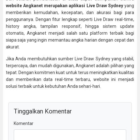
website Angkanet merupakan aplikasi Live Draw Sydney
yang
memberikan kemudahan, kecepatan, dan akurasi bagi para
penggunanya. Dengan fitur lengkap seperti Live Draw real-time,
history angka, tampilan responsif, hingga sistem update
otomatis, Angkanet menjadi salah satu platform terbaik bagi
siapa saja yang ingin memantau angka harian dengan cepat dan
akurat.
Jika Anda membutuhkan sumber Live Draw Sydney yang stabil,
terpercaya, dan mudah digunakan, Angkanet adalah pilihan yang
tepat. Dengan komitmen kuat untuk terus meningkatkan kualitas
dan memberikan data real-time terbaru, website ini menjadi
solusi terbaik untuk kebutuhan Anda sehari-hari.
Tinggalkan Komentar
Komentar