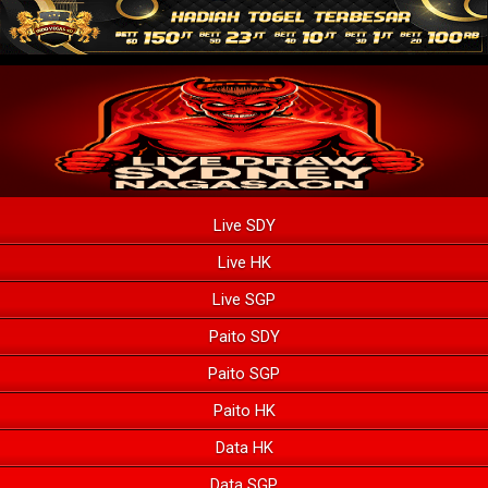
Live SDY
Live HK
Live SGP
Paito SDY
Paito SGP
Paito HK
Data HK
Data SGP