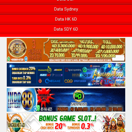
Data Sydney
Data HK 6D
Data SDY 6D