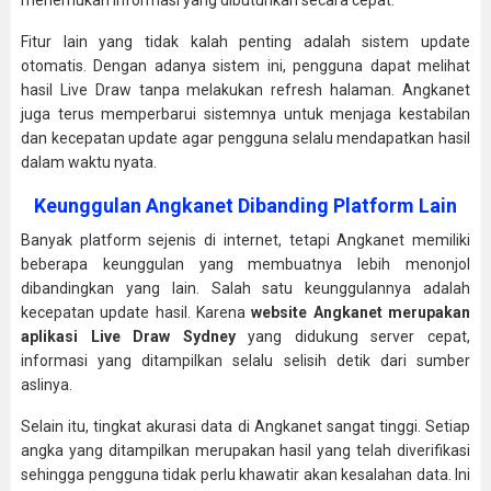
Fitur lain yang tidak kalah penting adalah sistem update
otomatis. Dengan adanya sistem ini, pengguna dapat melihat
hasil Live Draw tanpa melakukan refresh halaman. Angkanet
juga terus memperbarui sistemnya untuk menjaga kestabilan
dan kecepatan update agar pengguna selalu mendapatkan hasil
dalam waktu nyata.
Keunggulan Angkanet Dibanding Platform Lain
Banyak platform sejenis di internet, tetapi Angkanet memiliki
beberapa keunggulan yang membuatnya lebih menonjol
dibandingkan yang lain. Salah satu keunggulannya adalah
kecepatan update hasil. Karena
website Angkanet merupakan
aplikasi Live Draw Sydney
yang didukung server cepat,
informasi yang ditampilkan selalu selisih detik dari sumber
aslinya.
Selain itu, tingkat akurasi data di Angkanet sangat tinggi. Setiap
angka yang ditampilkan merupakan hasil yang telah diverifikasi
sehingga pengguna tidak perlu khawatir akan kesalahan data. Ini