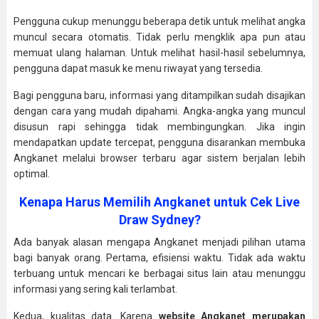
Pengguna cukup menunggu beberapa detik untuk melihat angka
muncul secara otomatis. Tidak perlu mengklik apa pun atau
memuat ulang halaman. Untuk melihat hasil-hasil sebelumnya,
pengguna dapat masuk ke menu riwayat yang tersedia.
Bagi pengguna baru, informasi yang ditampilkan sudah disajikan
dengan cara yang mudah dipahami. Angka-angka yang muncul
disusun rapi sehingga tidak membingungkan. Jika ingin
mendapatkan update tercepat, pengguna disarankan membuka
Angkanet melalui browser terbaru agar sistem berjalan lebih
optimal.
Kenapa Harus Memilih Angkanet untuk Cek Live
Draw Sydney?
Ada banyak alasan mengapa Angkanet menjadi pilihan utama
bagi banyak orang. Pertama, efisiensi waktu. Tidak ada waktu
terbuang untuk mencari ke berbagai situs lain atau menunggu
informasi yang sering kali terlambat.
Kedua, kualitas data. Karena
website Angkanet merupakan