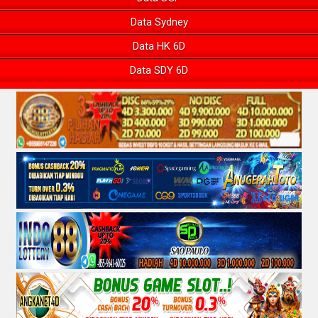
Data Sydney
Data HK 6D
Data SDY 6D