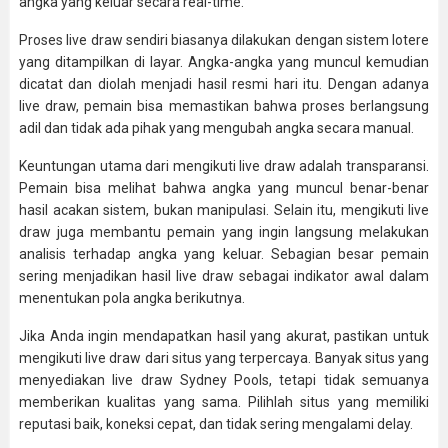
angka yang keluar secara real-time.
Proses live draw sendiri biasanya dilakukan dengan sistem lotere
yang ditampilkan di layar. Angka-angka yang muncul kemudian
dicatat dan diolah menjadi hasil resmi hari itu. Dengan adanya
live draw, pemain bisa memastikan bahwa proses berlangsung
adil dan tidak ada pihak yang mengubah angka secara manual.
Keuntungan utama dari mengikuti live draw adalah transparansi.
Pemain bisa melihat bahwa angka yang muncul benar-benar
hasil acakan sistem, bukan manipulasi. Selain itu, mengikuti live
draw juga membantu pemain yang ingin langsung melakukan
analisis terhadap angka yang keluar. Sebagian besar pemain
sering menjadikan hasil live draw sebagai indikator awal dalam
menentukan pola angka berikutnya.
Jika Anda ingin mendapatkan hasil yang akurat, pastikan untuk
mengikuti live draw dari situs yang terpercaya. Banyak situs yang
menyediakan live draw Sydney Pools, tetapi tidak semuanya
memberikan kualitas yang sama. Pilihlah situs yang memiliki
reputasi baik, koneksi cepat, dan tidak sering mengalami delay.