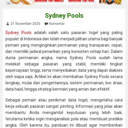
Sydney Pools
21 November 2025
Komentar
Sydney Pools
adalah salah satu pasaran togel yang paling
populer di Indonesia dan telah menjadi pilihan utama bagi banyak
pemain yang menginginkan permainan yang transparan, cepat,
dan memiliki jadwal penarikan yang konsisten setiap hari. Dalam
dunia permainan angka, nama Sydney Pools sudah lama
melekat sebagai pasaran yang stabil, memiliki tingkat
kepercayaan tinggi, serta menyediakan data yang dapat diakses
oleh siapa saja. Artikel ini akan membahas Sydney Pools secara
lengkap, mulai dari pengertiannya, sistem permainan, live draw,
data hasil, hingga strategi bermain yang aman dan efektif.
Sebagai pemain atau penikmat data togel, mengetahui cara
kerja sebuah pasaran sangat penting. Informasi yang jelas akan
membantu Anda mengambil keputusan yang lebih baik,
terutama ketika ingin menganalisis pola atau membuat prediksi
angka. Oleh karena itu, panduan ini dibuat agar memberikan