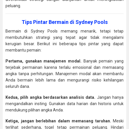
peluang.
Tips Pintar Bermain di Sydney Pools
Bermain di Sydney Pools memang menarik, tetapi tetap
membutuhkan strategi yang tepat agar tidak mengalami
kerugian besar. Berikut ini beberapa tips pintar yang dapat
membantu pemain:
Pertama, gunakan manajemen modal.
Banyak pemain yang
terjebak permainan karena terlalu emosional dan memasang
angka tanpa perhitungan. Manajemen modal akan membantu
Anda bermain lebih lama dan mengurangi risiko kehilangan
seluruh dana.
Kedua, pilih angka berdasarkan analisis data.
Jangan hanya
mengandalkan insting. Gunakan data harian dan historis untuk
mendukung pilihan angka Anda.
Ketiga, jangan berlebihan dalam memasang taruhan.
Meski
terlihat sederhana, togel tetap permainan peluang. Hindari