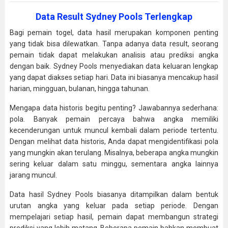
Data Result Sydney Pools Terlengkap
Bagi pemain togel, data hasil merupakan komponen penting
yang tidak bisa dilewatkan. Tanpa adanya data result, seorang
pemain tidak dapat melakukan analisis atau prediksi angka
dengan baik. Sydney Pools menyediakan data keluaran lengkap
yang dapat diakses setiap hari. Data ini biasanya mencakup hasil
harian, mingguan, bulanan, hingga tahunan.
Mengapa data historis begitu penting? Jawabannya sederhana:
pola. Banyak pemain percaya bahwa angka memiliki
kecenderungan untuk muncul kembali dalam periode tertentu.
Dengan melihat data historis, Anda dapat mengidentifikasi pola
yang mungkin akan terulang. Misalnya, beberapa angka mungkin
sering keluar dalam satu minggu, sementara angka lainnya
jarang muncul.
Data hasil Sydney Pools biasanya ditampilkan dalam bentuk
urutan angka yang keluar pada setiap periode. Dengan
mempelajari setiap hasil, pemain dapat membangun strategi
prediksi yang lebih matang. Beberapa pemain bahkan membuat