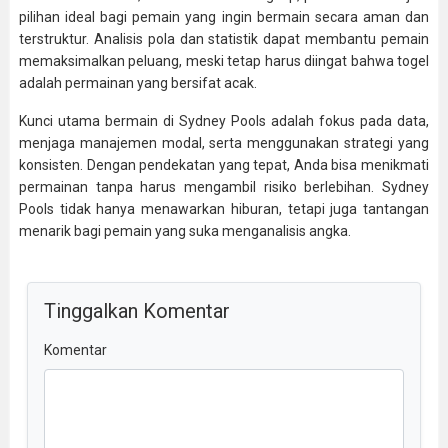
pilihan ideal bagi pemain yang ingin bermain secara aman dan
terstruktur. Analisis pola dan statistik dapat membantu pemain
memaksimalkan peluang, meski tetap harus diingat bahwa togel
adalah permainan yang bersifat acak.
Kunci utama bermain di Sydney Pools adalah fokus pada data,
menjaga manajemen modal, serta menggunakan strategi yang
konsisten. Dengan pendekatan yang tepat, Anda bisa menikmati
permainan tanpa harus mengambil risiko berlebihan. Sydney
Pools tidak hanya menawarkan hiburan, tetapi juga tantangan
menarik bagi pemain yang suka menganalisis angka.
Tinggalkan Komentar
Komentar